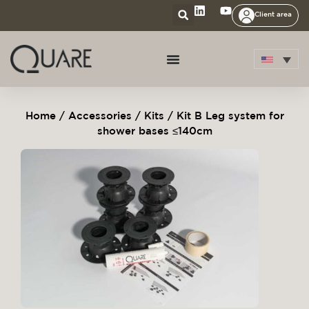
Client area
Home
/
Accessories
/
Kits
/ Kit B Leg system for
shower bases ≤140cm