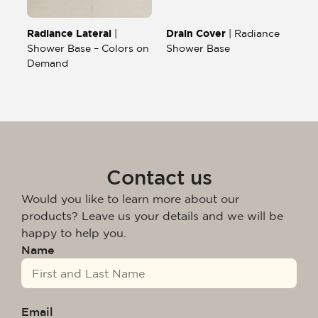
Radiance Lateral
Drain Cover
|
| Radiance
Shower Base – Colors on
Shower Base
Demand
Contact us
Would you like to learn more about our
products? Leave us your details and we will be
happy to help you.
Name
Email