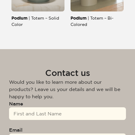
Podium
Podium
| Totem – Solid
| Totem – Bi-
Color
Colored
Contact us
Would you like to learn more about our
products? Leave us your details and we will be
happy to help you.
Name
Email